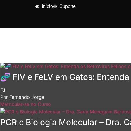
Início
Suporte
🧬 FIV e FeLV em Gatos: Entenda
FJ
Por
Fernando Jorge
Matricular-se no Curso
PCR e Biologia Molecular – Dra.